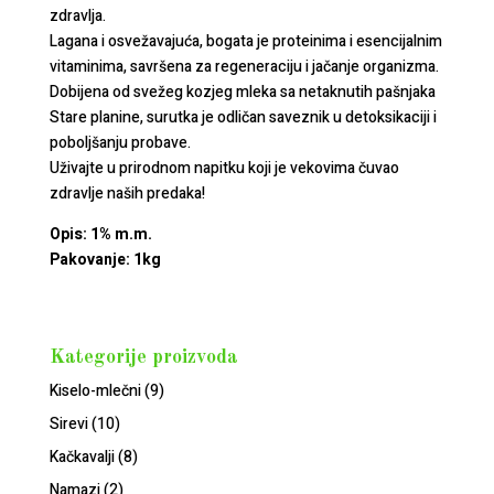
zdravlja.
Lagana i osvežavajuća, bogata je proteinima i esencijalnim
vitaminima, savršena za regeneraciju i jačanje organizma.
Dobijena od svežeg kozjeg mleka sa netaknutih pašnjaka
Stare planine, surutka je odličan saveznik u detoksikaciji i
poboljšanju probave.
Uživajte u prirodnom napitku koji je vekovima čuvao
zdravlje naših predaka!
Opis: 1% m.m.
Pakovanje: 1kg
Kategorije proizvoda
Kiselo-mlečni
(9)
Sirevi
(10)
Kačkavalji
(8)
Namazi
(2)