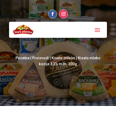
Pocetna
|
Proizvodi
|
Kiselo-mlečni
| Kiselo mleko
kozije 3,2% m.m. 300g