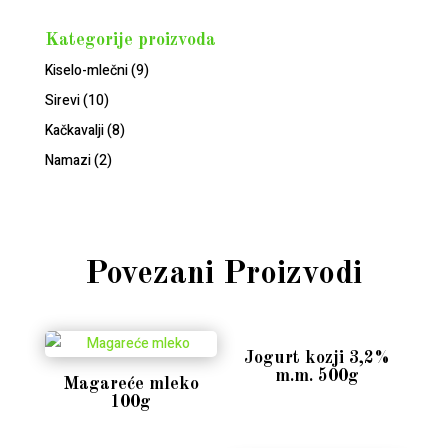
Kategorije proizvoda
Kiselo-mlečni
(9)
Sirevi
(10)
Kačkavalji
(8)
Namazi
(2)
Povezani Proizvodi
Jogurt kozji 3,2%
m.m. 500g
Magareće mleko
100g