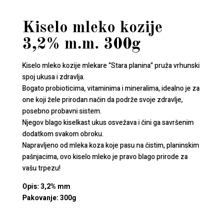
Kiselo mleko kozije
3,2% m.m. 300g
Kiselo mleko kozije mlekare “Stara planina” pruža vrhunski
spoj ukusa i zdravlja.
Bogato probioticima, vitaminima i mineralima, idealno je za
one koji žele prirodan način da podrže svoje zdravlje,
posebno probavni sistem.
Njegov blago kiselkast ukus osvežava i čini ga savršenim
dodatkom svakom obroku.
Napravljeno od mleka koza koje pasu na čistim, planinskim
pašnjacima, ovo kiselo mleko je pravo blago prirode za
vašu trpezu!
Opis: 3,2% mm
Pakovanje: 300g