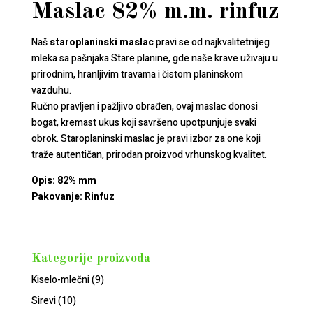
Maslac 82% m.m. rinfuz
Naš
staroplaninski maslac
pravi se od najkvalitetnijeg
mleka sa pašnjaka Stare planine, gde naše krave uživaju u
prirodnim, hranljivim travama i čistom planinskom
vazduhu.
Ručno pravljen i pažljivo obrađen, ovaj maslac donosi
bogat, kremast ukus koji savršeno upotpunjuje svaki
obrok. Staroplaninski maslac je pravi izbor za one koji
traže autentičan, prirodan proizvod vrhunskog kvalitet.
Opis: 82% mm
Pakovanje: Rinfuz
Kategorije proizvoda
Kiselo-mlečni
(9)
Sirevi
(10)